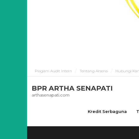
Piagam Audit Intern
Tentang Arsena
Hubungi Ka
BPR ARTHA SENAPATI
arthasenapati.com
Kredit Serbaguna
T