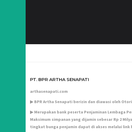
PT. BPR ARTHA SENAPATI
arthasenapati.com
▶ BPR Artha Senapati berizin dan diawasi oleh Otor
▶ Merupakan bank peserta Penjaminan Lembaga Pe
Maksimum simpanan yang dijamin sebesar Rp 2 Milya
tingkat bunga penjamin dapat di akses melalui link 