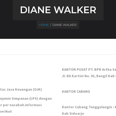
DIANE WALKER
HOME
/
DIANE WALKER
KANTOR PUSAT PT. BPR Artha Se
Jl. RA Kartini No. 01, Bangil Ka
itas Jasa Keuangan (OJK)
KANTOR CABANG
njamin Simpanan (LPS) dengan
r per nasabah.Informasi
Kantor Cabang Tanggulangin :
berikut
Kab Sidoarjo