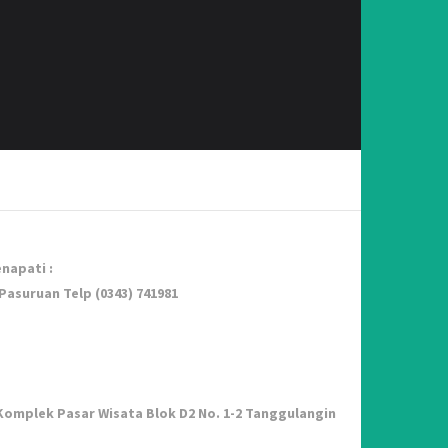
napati :
b Pasuruan Telp (0343) 741981
Komplek Pasar Wisata Blok D2 No. 1-2 Tanggulangin